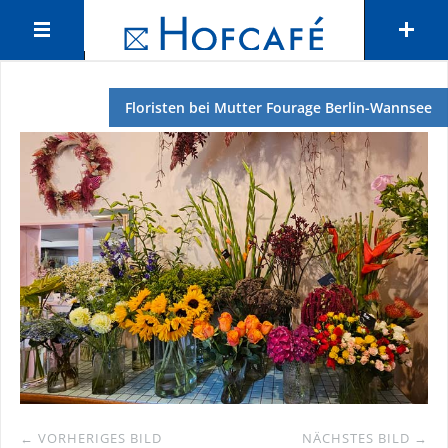
Floristen bei Mutter Fourage Berlin-Wannsee
← VORHERIGES BILD
NÄCHSTES BILD →