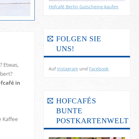
Hofcafé Berlin Gutscheine kaufen
FOLGEN SIE
UNS!
? Etwas,
Auf
Instagram
und
Facebook
.
ubert?
fcafé in
HOFCAFÉS
BUNTE
e Kaffee
POSTKARTENWELT