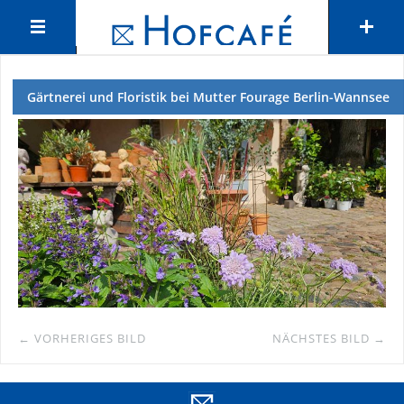
Gärtnerei und Floristik bei Mutter Fourage Berlin-Wannsee
← VORHERIGES BILD
NÄCHSTES BILD →