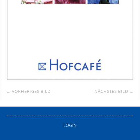
← VORHERIGES BILD
NÄCHSTES BILD →
LOGIN