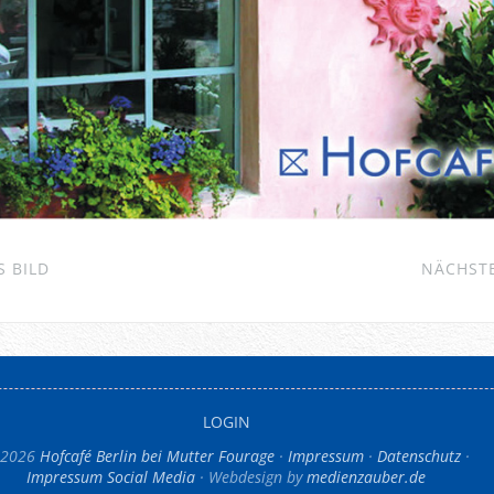
 BILD
NÄCHSTE
LOGIN
 2026
Hofcafé Berlin bei Mutter Fourage
Impressum
Datenschutz
Impressum Social Media
Webdesign by
medienzauber.de