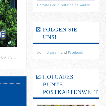
Hofcafé Berlin Gutscheine kaufen
FOLGEN SIE
UNS!
Auf
Instagram
und
Facebook
.
S BILD →
HOFCAFÉS
BUNTE
POSTKARTENWELT