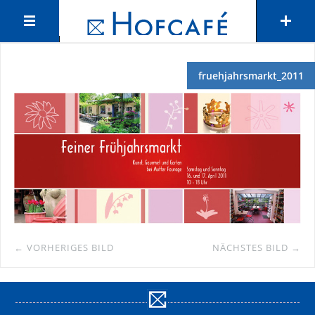
fruehjahrsmarkt_2011
← VORHERIGES BILD
NÄCHSTES BILD →