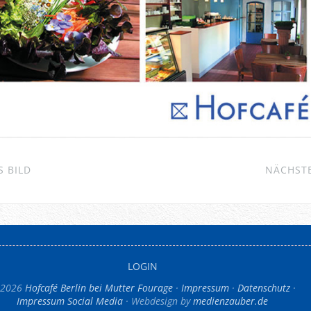
 BILD
NÄCHSTE
LOGIN
 2026
Hofcafé Berlin bei Mutter Fourage
Impressum
Datenschutz
Impressum Social Media
Webdesign by
medienzauber.de