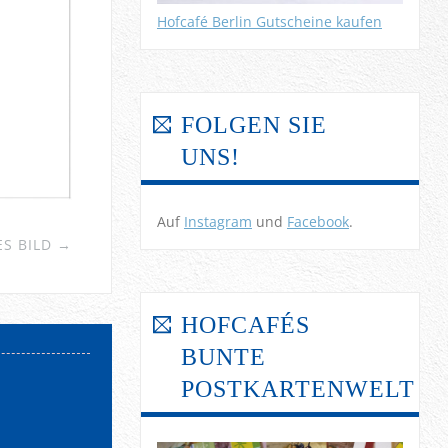
Hofcafé Berlin Gutscheine kaufen
FOLGEN SIE
UNS!
Auf
Instagram
und
Facebook
.
S BILD →
HOFCAFÉS
BUNTE
POSTKARTENWELT